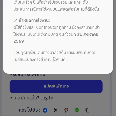
เดิมในเร็วๆ นี้ เพื่อย้ายไปรวบรวมและยกระดับ
Stay Home – Declan DP
ประสบการณ์การใช้งานบนแพลตฟอร์มใหม่ที่ดียิ่งขึ้น
in
Audio
on 5 พฤศจิกายน 2022
📌
กำหนดการใช้งาน:
ผู้ใช้ทั่วไปและ Contributor ทุกท่าน ยังคงสามารถเข้า
ใช้งานระบบเดิมได้ตามปกติ จนถึงวันที่
31 สิงหาคม
18.00 THB
2569
ขอบคุณที่ร่วมเดินทางมาด้วยกัน เตรียมพบกับการ
ดาวน์โหลด
เปลี่ยนแปลงครั้งสำคัญเร็วๆ นี้ค่ะ!
หรือสมัครแพ็คเกจ
สมัครแพ็คเกจ
หากสมัครแล้ว?
Log In
แชร์ไปยัง :