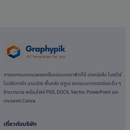
การออกแบบเทมเพลตหรือแม่แบบกราฟิกที่นี่ ปกหนังสือ โบรชัวร์
ใบปลิวการ์ด นามบัตร พื้นหลัง เรซูเม่ ออกแบบเวกเตอร์และอื่น ๆ
อีกมากมาย พร้อมไฟล์ PSD, DOCX, Vector, PowerPoint และ
เทมเพลต Canva
เกี่ยวกับบริษัท