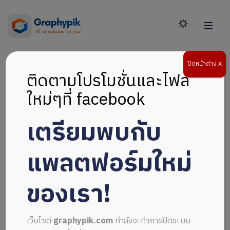
ปิดหน้าต่าง X
ติดตามโปรโมชั่นและไฟล์
ใหม่ๆที่ facebook
อินโฟ
เตรียมพบกับ
กราฟิก,
แพลตฟอร์มใหม่
infographic
ของเรา!
(Vector)
เว็บไซต์
graphypik.com
กำลังจะทำการปิดระบบ