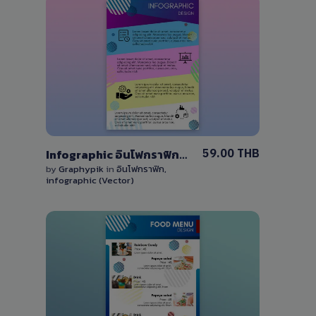
View Details
0 Sale
59.00 THB
Infographic อินโฟกราฟิกนำเสนอข้อมูล สามารถแก้ไขได้ไฟล์ EPS
by
Graphypik
in
อินโฟกราฟิก,
infographic (Vector)
View Details
0 Sale