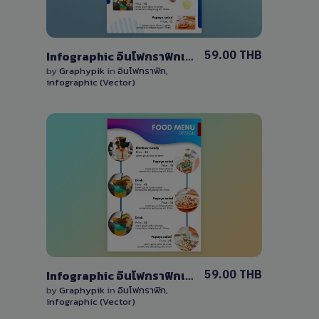
59.00 THB
Infographic อินโฟกราฟิกเมนูอาหารสีสันสดใส สามารถแก้ไขได้ไฟล์ EPS
by
Graphypik
in
อินโฟกราฟิก,
infographic (Vector)
View Details
0 Sale
59.00 THB
Infographic อินโฟกราฟิกเมนูอาหาร สามารถแก้ไขได้ไฟล์ EPS
by
Graphypik
in
อินโฟกราฟิก,
infographic (Vector)