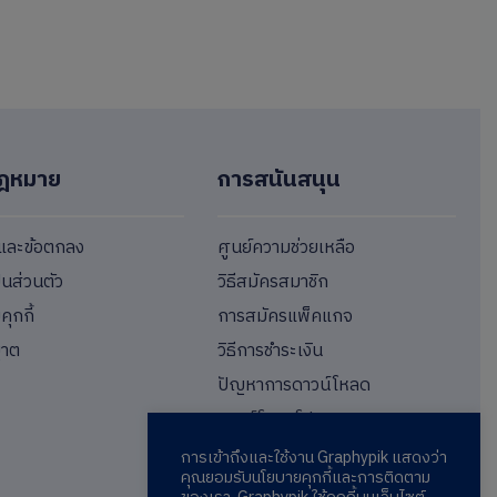
ฎหมาย
การสนันสนุน
ขและข้อตกลง
ศูนย์ความช่วยเหลือ
็นส่วนตัว
วิธีสมัครสมาชิก
ุกกี้
การสมัครแพ็คแกจ
ญาต
วิธีการชำระเงิน
ปัญหาการดาวน์โหลด
ดาวน์โหลดโปรแกรม
การเข้าถึงและใช้งาน Graphypik แสดงว่า
คุณยอมรับนโยบายคุกกี้และการติดตาม