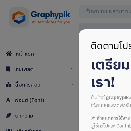
ติดตามโปร
หน้าแรก
เตรีย
เทมเพลต
เรา!
สื่อการสอน
เว็บไซต์
graphypik
ฟอนต์ (Font)
ใช้งานบนแพลตฟอร์มใหม่
บทความ
📌
กำหนดการใช้งาน
ผู้ใช้ทั่วไปและ Cont