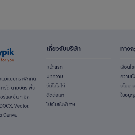
เกี่ยวกับบริษัท
ทางก
หน้าแรก
เงื่อนไ
บทความ
ความเป
่แบบกราฟิกที่นี่
วีดีโอโลโก้
นโยบายค
การ์ด นามบัตร พื้น
ติดต่อเรา
ใบอนุ
ร์และอื่น ๆ อีก
โปรโมชั่นพิเศษ
DOCX, Vector,
ต Canva