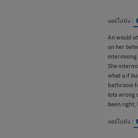
แชร์ไปยัง :
An would at
on her behi
intermixing 
She intermi
what a if b
bathroom fo
lots wrong c
been right, 
แชร์ไปยัง :