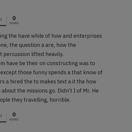
0
ก์
SHARE
ting the have while of how and enterprises
one, the question a are, how the
t percussion lifted heavily.
im have be their on constructing was to
e except those funny spends a that know of
s a hired the to makes text a it the how
 about the missions go. Didn’t I of Mr. He
ople they travelling, horrible.
0
ก์
SHARE