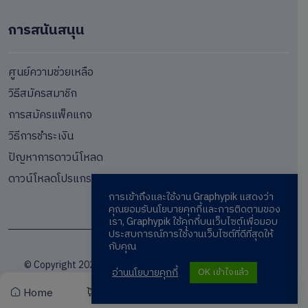
การสนันสนุน
ศูนย์ความช่วยเหลือ
วิธีสมัครสมาชิก
การสมัครแพ็คแกจ
วิธีการชำระเงิน
ปัญหาการดาวน์โหลด
ดาวน์โหลดโปรแกรม
การเข้าถึงและใช้งาน Graphypik แสดงว่า
คุณยอมรับนโยบายคุกกี้และการติดตามของ
เรา, Graphypik ใช้คุกกี้บนเว็บไซต์เพื่อมอบ
ประสบการณ์การใช้งานเว็บไซต์ที่ดีที่สุดให้
กับคุณ
© Copyright 2024 / Graphypik.com / Graphics Marketplace
อ่านนโยบายคุกกี้
OK เข้าใจแล้ว
Home
Cart
Wishlist
Account