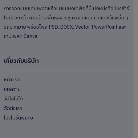
การออกแบบเทมเพลตหรือแม่แบบกราฟิกที่นี่ ปกหนังสือ โบรชัวร์
ใบปลิวการ์ด นามบัตร พื้นหลัง เรซูเม่ ออกแบบเวกเตอร์และอื่น ๆ
อีกมากมาย พร้อมไฟล์ PSD, DOCX, Vector, PowerPoint และ
เทมเพลต Canva
เกี่ยวกับบริษัท
หน้าแรก
บทความ
วีดีโอโลโก้
ติดต่อเรา
โปรโมชั่นพิเศษ