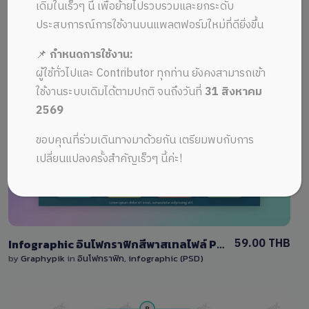
ALL MUSIC FROM Model Download
Recent
เดิมในเร็วๆ นี้ เพื่อย้ายไปรวบรวมและยกระดับ
ประสบการณ์การใช้งานบนแพลตฟอร์มใหม่ที่ดียิ่งขึ้น
📌
กำหนดการใช้งาน:
ผู้ใช้ทั่วไปและ Contributor ทุกท่าน ยังคงสามารถเข้า
ใช้งานระบบเดิมได้ตามปกติ จนถึงวันที่
31 สิงหาคม
2569
View Details
ขอบคุณที่ร่วมเดินทางมาด้วยกัน เตรียมพบกับการ
0 Sale
เปลี่ยนแปลงครั้งสำคัญเร็วๆ นี้ค่ะ!
59.00 THB
Infographic อินโฟกราฟิกสีพาสเทลไฟล์ Photoshop (PSD)
by
Graphypik
in
อินโฟกราฟิก, infographic (PSD)