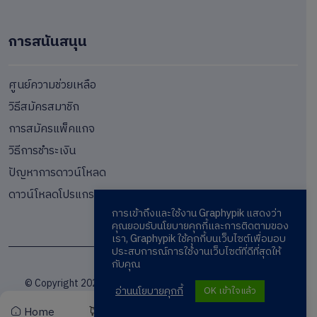
การสนันสนุน
ศูนย์ความช่วยเหลือ
วิธีสมัครสมาชิก
การสมัครแพ็คแกจ
วิธีการชำระเงิน
ปัญหาการดาวน์โหลด
ดาวน์โหลดโปรแกรม
การเข้าถึงและใช้งาน Graphypik แสดงว่า
คุณยอมรับนโยบายคุกกี้และการติดตามของ
เรา, Graphypik ใช้คุกกี้บนเว็บไซต์เพื่อมอบ
ประสบการณ์การใช้งานเว็บไซต์ที่ดีที่สุดให้
กับคุณ
© Copyright 2024 / Graphypik.com / Graphics Marketplace
อ่านนโยบายคุกกี้
OK เข้าใจแล้ว
Home
Cart
Wishlist
Account