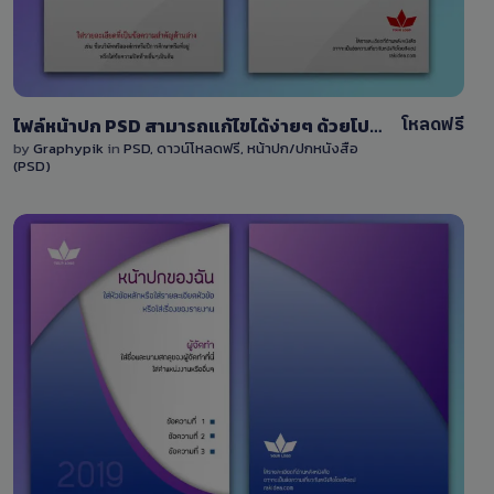
โหลดฟรี
ไฟล์หน้าปก PSD สามารถแก้ไขได้ง่ายๆ ด้วยโปรแกรม Photoshop สีเทา-สีดำ-สีแดง
by
Graphypik
in
PSD
,
ดาวน์โหลดฟรี
,
หน้าปก/ปกหนังสือ
(PSD)
View Details
2 Sales