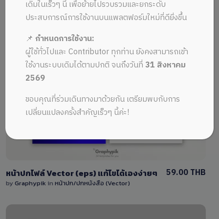
ALL MUSIC FROM BLUE
Recent
เดิมในเร็วๆ นี้ เพื่อย้ายไปรวบรวมและยกระดับ
ประสบการณ์การใช้งานบนแพลตฟอร์มใหม่ที่ดียิ่งขึ้น
📌
กำหนดการใช้งาน:
ผู้ใช้ทั่วไปและ Contributor ทุกท่าน ยังคงสามารถเข้า
ใช้งานระบบเดิมได้ตามปกติ จนถึงวันที่
31 สิงหาคม
2569
View Details
ขอบคุณที่ร่วมเดินทางมาด้วยกัน เตรียมพบกับการ
0 Sale
เปลี่ยนแปลงครั้งสำคัญเร็วๆ นี้ค่ะ!
59.00 THB
หน้าปกไฟล์ Vector (eps) แก้ไขได้เองง่ายๆ
by
Graphypik
in
หน้าปก/ปกหนังสือ (Vector)