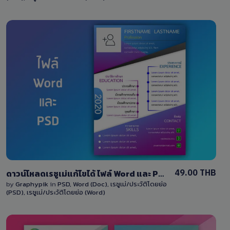
View Details
0 Sale
49.00 THB
ดาวน์โหลดเรซูเม่แก้ไขได้ ไฟล์ Word และ PSD ออกแบบด้วยสีม่วง-สีน้ำเงิน / download Resume template
by
Graphypik
in
PSD
,
Word (Doc)
,
เรซูเม่/ประวัติโดยย่อ
(PSD)
,
เรซูเม่/ประวัติโดยย่อ (Word)