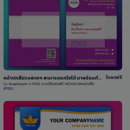
View Details
37
โหลดฟรี
หน้าปกสีม่วงสวยๆ สามารถแกไขได้ มาพร้อมกับไฟล์ PSD ออกแบบเรียบง่าย
by
Graphypik
in
PSD
,
ดาวน์โหลดฟรี
,
หน้าปก/ปกหนังสือ
(PSD)