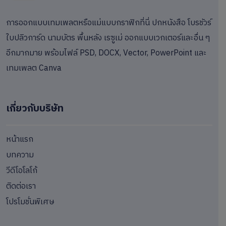
การออกแบบเทมเพลตหรือแม่แบบกราฟิกที่นี่ ปกหนังสือ โบรชัวร์
ใบปลิวการ์ด นามบัตร พื้นหลัง เรซูเม่ ออกแบบเวกเตอร์และอื่น ๆ
อีกมากมาย พร้อมไฟล์ PSD, DOCX, Vector, PowerPoint และ
เทมเพลต Canva
เกี่ยวกับบริษัท
หน้าแรก
บทความ
วีดีโอโลโก้
ติดต่อเรา
โปรโมชั่นพิเศษ