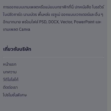
การออกแบบเทมเพลตหรือแม่แบบกราฟิกที่นี่ ปกหนังสือ โบรชัวร์
ใบปลิวการ์ด นามบัตร พื้นหลัง เรซูเม่ ออกแบบเวกเตอร์และอื่น ๆ
อีกมากมาย พร้อมไฟล์ PSD, DOCX, Vector, PowerPoint และ
เทมเพลต Canva
เกี่ยวกับบริษัท
หน้าแรก
บทความ
วีดีโอโลโก้
ติดต่อเรา
โปรโมชั่นพิเศษ