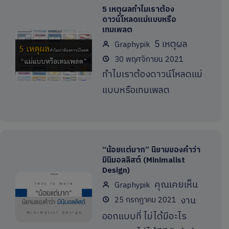
5 เหตุผลทำไมเราต้อง
ดาวน์โหลดแม่แบบหรือ
เทมเพลต
5 เหตุผล
Graphypik
30 พฤศจิกายน 2021
ทำไมเราต้องดาวน์โหลดแม่
แบบหรือเทมเพลต
“น้อยแต่มาก” นิยามของคำว่า
มินิมอลลิสต์ (Minimalist
Design)
คุณเคยเห็น
Graphypik
งาน
25 กรกฎาคม 2021
ออกแบบที่ ไม่ได้มีอะไร