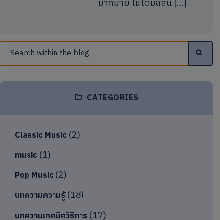
มากมาย ไม่ได้มีสีสัน […]
CATEGORIES
(2)
Classic Music
(1)
music
(2)
Pop Music
(18)
บทความความรู้
(17)
บทความเทคนิควิธีการ