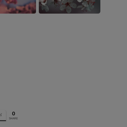
0
ก์
SHARE