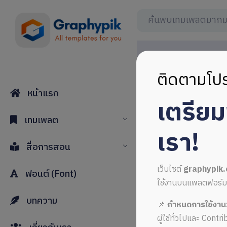
ติดตามโปร
หน้าแรก
เตรีย
เทมเพลต
เรา!
สื่อการสอน
เว็บไซต์
graphypik
ฟอนต์ (Font)
ใช้งานบนแพลตฟอร์มใหม่
บทความ
📌
กำหนดการใช้งาน
ผู้ใช้ทั่วไปและ Cont