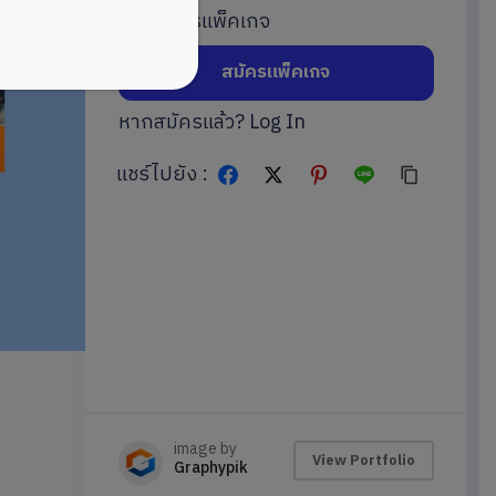
หรือสมัครแพ็คเกจ
สมัครแพ็คเกจ
หากสมัครแล้ว?
Log In
แชร์ไปยัง :
image by
View Portfolio
Graphypik