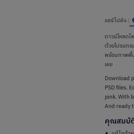
แชร์ไปยัง :
ดาวน์โหลดไฟ
ด้วยโปรแกรม
พร้อมภาพพื้น
เลย
Download pr
PSD files. E
pink. With 
And ready t
คุณสมบัต
แก้ไขด้ว