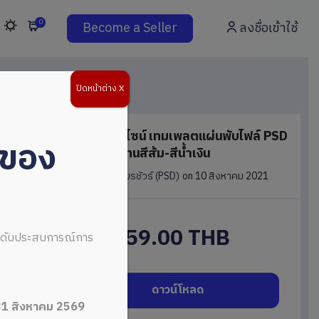
0
Become a Seller
ลงชื่อเข้าใช้
ปิดหน้าต่าง X
แผ่นพับดีไซน์ เทมเพลตแผ่นพับไฟล์ PSD
่ของ
แก้ไขได้ โทนสีส้ม-สีน้ำเงิน
in
แผ่นพับ/โบรชัวร์ (PSD)
on 10 สิงหาคม 2021
59.00 THB
ระดับประสบการณ์การ
ดาวน์โหลด
31 สิงหาคม 2569