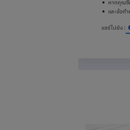
หากคุณซื
และข้อกำห
แชร์ไปยัง :