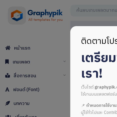
ติดตามโปร
หน้าแรก
เตรีย
เทมเพลต
เรา!
สื่อการสอน
เว็บไซต์
graphypik
ฟอนต์ (Font)
ใช้งานบนแพลตฟอร์มใหม่
บทความ
📌
กำหนดการใช้งาน
ผู้ใช้ทั่วไปและ Cont