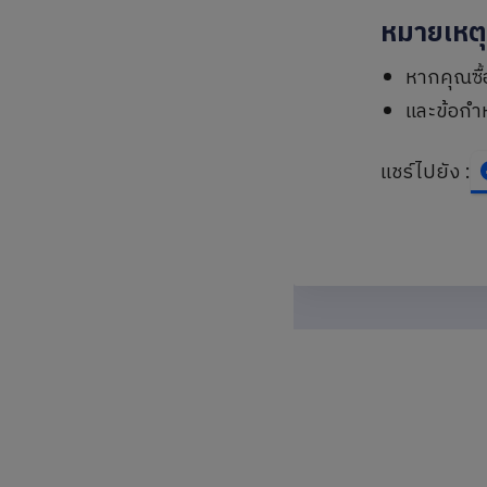
หมายเหต
หากคุณซื
และข้อกำห
แชร์ไปยัง :