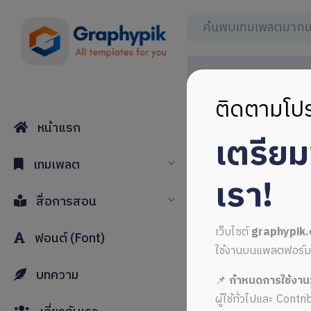
ติดตามโปร
หน้าแรก
เตรีย
เทมเพลต
เรา!
สื่อการสอน
เว็บไซต์
graphypik
ฟอนต์ (Font)
ใช้งานบนแพลตฟอร์มใหม่
บทความ
📌
กำหนดการใช้งาน
ผู้ใช้ทั่วไปและ Cont