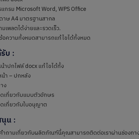
รแกรม Microsoft Word, WPS Office
ดาษ A4 มาตรฐานสากล
ทมเพลตได้ง่ายและรวดเร็ว.
ะข้อความทั้งหมดสามารถแก้ไขได้ทั้งหมด
ด้รับ
:
้าปกไฟล์ docx แก้ไขได้ทั้ง
หน้า – ปกหลัง
่าง
ยดเกี่ยวกับแบบตัวอักษร
ยดเกี่ยวกับใบอนุญาต
สนุน
:
คำถามเกี่ยวกับผลิตภัณฑ์นี้คุณสามารถติดต่อเราผ่านช่องทา