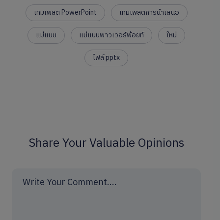
เทมเพลต PowerPoint
เทมเพลตการนำเสนอ
แม่แบบ
แม่แบบพาวเวอร์พ้อยท์
ใหม่
ไฟล์ pptx
Share Your Valuable Opinions