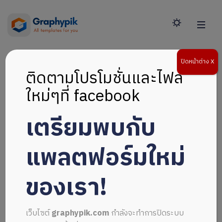
ปิดหน้าต่าง X
ติดตามโปรโมชั่นและไฟล์
ใหม่ๆที่ facebook
เตรียมพบกับ
แพลตฟอร์มใหม่
ของเรา!
เว็บไซต์
graphypik.com
กำลังจะทำการปิดระบบ