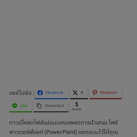
แชร์ไปยัง :
Facebook
X
Pinterest
1
Line
คัดลอกลิงก์
SHARE
ดาวน์โหลดไฟล์แม่แบบเทมเพลตการนำเสนอ ไฟล์
พาวเวอร์พ้อยท์ (PowerPoint) ออกแบบไว้ให้คุณ