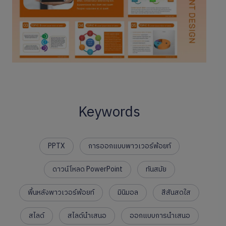
Keywords
PPTX
การออกแบบพาวเวอร์พ้อยท์
ดาวน์โหลด PowerPoint
ทันสมัย
พื้นหลังพาวเวอร์พ้อยท์
มินิมอล
สีสันสดใส
สไลด์
สไลด์นำเสนอ
ออกแบบการนำเสนอ