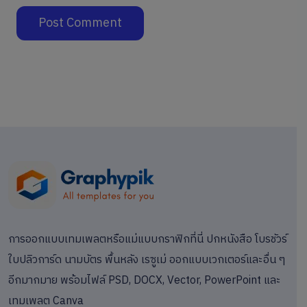
การออกแบบเทมเพลตหรือแม่แบบกราฟิกที่นี่ ปกหนังสือ โบรชัวร์
ใบปลิวการ์ด นามบัตร พื้นหลัง เรซูเม่ ออกแบบเวกเตอร์และอื่น ๆ
อีกมากมาย พร้อมไฟล์ PSD, DOCX, Vector, PowerPoint และ
เทมเพลต Canva