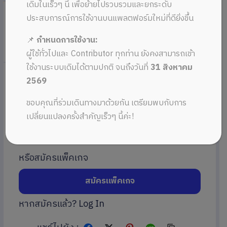
เดิมในเร็วๆ นี้ เพื่อย้ายไปรวบรวมและยกระดับ
ดาวน์โหลดเรซูเม่ Resume สวยๆ ไฟล์ Word
ประสบการณ์การใช้งานบนแพลตฟอร์มใหม่ที่ดียิ่งขึ้น
(doc) โทนสีม่วง
📌
กำหนดการใช้งาน:
in
เรซูเม่/ประวัติโดยย่อ (Word)
on 9 มิถุนายน 2022
ผู้ใช้ทั่วไปและ Contributor ทุกท่าน ยังคงสามารถเข้า
ใช้งานระบบเดิมได้ตามปกติ จนถึงวันที่
31 สิงหาคม
2569
59.00 THB
ขอบคุณที่ร่วมเดินทางมาด้วยกัน เตรียมพบกับการ
เปลี่ยนแปลงครั้งสำคัญเร็วๆ นี้ค่ะ!
ดาวน์โหลด
หรือสมัครแพ็คเกจ
สมัครแพ็คเกจ
หากสมัครแล้ว?
Log In