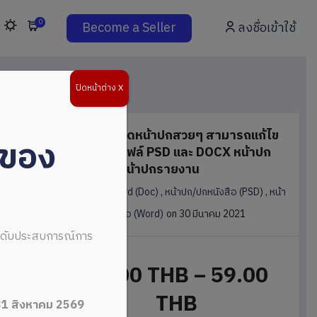
0
Become a Seller
ลงชื่อเข้าใช้
ปิดหน้าต่าง X
ดาวน์โหลดหน้าปกสวยๆ สามารถแก้ไข
่ของ
ได้ พร้อมไฟล์ PSD และ DOCX หน้าปก
หนังสือ/หน้าปกรายงาน
in
PSD
,
Word (Doc)
,
หน้าปก/ปกหนังสือ (PSD)
,
หน้า
ปก/ปกหนังสือ (Word)
on 30 มีนาคม 2021
ระดับประสบการณ์การ
49.00 THB
–
59.00
THB
31 สิงหาคม 2569