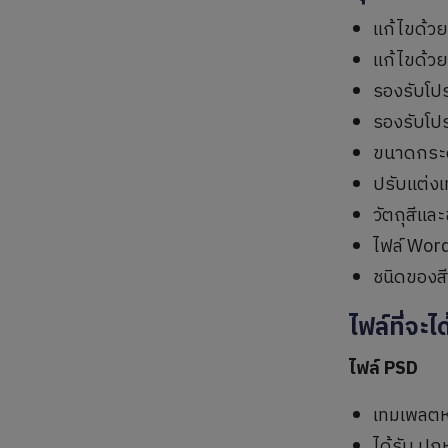
แก้ไขด้ว
แก้ไขด้ว
รองรับโป
รองรับโป
ขนาดกระ
ปรับแต่งเ
วัตถุสีแล
ไฟล์ Word
ชนิดของส
ไฟล์ที่จะไ
ไฟล์ PSD
เทมเพลตห
ได้รับ ปก