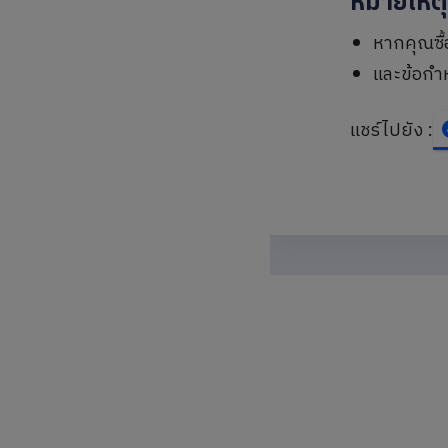
หมายเหต
หากคุณซื
และข้อกำห
แชร์ไปยัง :