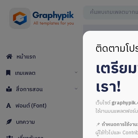
ติดตามโปร
หน้าแรก
เตรีย
เทมเพลต
เรา!
สื่อการสอน
เว็บไซต์
graphypik
ฟอนต์ (Font)
ใช้งานบนแพลตฟอร์มใหม่
บทความ
📌
กำหนดการใช้งาน
ผู้ใช้ทั่วไปและ Cont