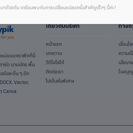
มาด้วยกัน เตรียมพบกับการเปลี่ยนแปลงครั้งสำคัญเร็วๆ นี้ค่ะ!
เกี่ยวกับบริษัท
ทางก
หน้าแรก
เงื่อนไ
บทความ
ความเป
่แบบกราฟิกที่นี่
วีดีโอโลโก้
นโยบายค
การ์ด นามบัตร พื้น
ติดต่อเรา
ใบอนุ
ร์และอื่น ๆ อีก
โปรโมชั่นพิเศษ
DOCX, Vector,
ต Canva