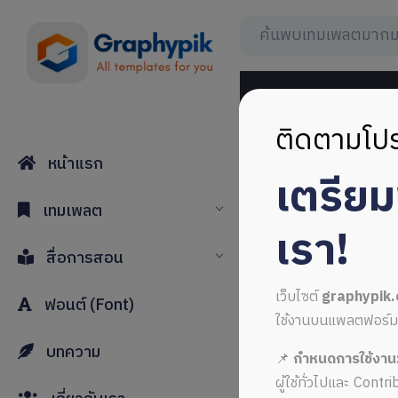
ติดตามโปร
หน้าแรก
เตรีย
เทมเพลต
เรา!
สื่อการสอน
เว็บไซต์
graphypik
ฟอนต์ (Font)
ใช้งานบนแพลตฟอร์มใหม่
[edd_wish_lists_v
บทความ
📌
กำหนดการใช้งาน
ผู้ใช้ทั่วไปและ Cont