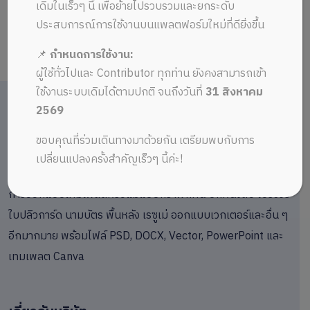
Sorry, trouble retrieving order receipt.
เดิมในเร็วๆ นี้ เพื่อย้ายไปรวบรวมและยกระดับ
ประสบการณ์การใช้งานบนแพลตฟอร์มใหม่ที่ดียิ่งขึ้น
📌
กำหนดการใช้งาน:
ผู้ใช้ทั่วไปและ Contributor ทุกท่าน ยังคงสามารถเข้า
ใช้งานระบบเดิมได้ตามปกติ จนถึงวันที่
31 สิงหาคม
2569
ขอบคุณที่ร่วมเดินทางมาด้วยกัน เตรียมพบกับการ
เปลี่ยนแปลงครั้งสำคัญเร็วๆ นี้ค่ะ!
การออกแบบเทมเพลตหรือแม่แบบกราฟิกที่นี่ ปกหนังสือ โบรชัวร์
ใบปลิวการ์ด นามบัตร พื้นหลัง เรซูเม่ ออกแบบเวกเตอร์และอื่น ๆ
อีกมากมาย พร้อมไฟล์ PSD, DOCX, Vector, PowerPoint และ
เทมเพลต Canva