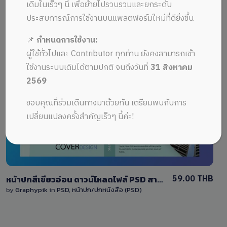
ALL MUSIC FROM psd template
Recent
เดิมในเร็วๆ นี้ เพื่อย้ายไปรวบรวมและยกระดับ
ประสบการณ์การใช้งานบนแพลตฟอร์มใหม่ที่ดียิ่งขึ้น
📌
กำหนดการใช้งาน:
ผู้ใช้ทั่วไปและ Contributor ทุกท่าน ยังคงสามารถเข้า
ใช้งานระบบเดิมได้ตามปกติ จนถึงวันที่
31 สิงหาคม
2569
View Details
ขอบคุณที่ร่วมเดินทางมาด้วยกัน เตรียมพบกับการ
1 Sale
เปลี่ยนแปลงครั้งสำคัญเร็วๆ นี้ค่ะ!
59.00 THB
หน้าปกสีเขียวอ่อน ดาวน์โหลดไฟล์ PSD สามารถแก้ไขได้ทุกส่วน ด้วย Photoshop, Affinity Photo / Download soft green book cover PSD
by
Graphypik
in
PSD
,
หน้าปก/ปกหนังสือ (PSD)