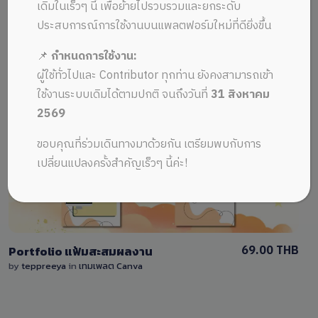
ALL MUSIC FROM portfolio
Recent
เดิมในเร็วๆ นี้ เพื่อย้ายไปรวบรวมและยกระดับ
ประสบการณ์การใช้งานบนแพลตฟอร์มใหม่ที่ดียิ่งขึ้น
📌
กำหนดการใช้งาน:
ผู้ใช้ทั่วไปและ Contributor ทุกท่าน ยังคงสามารถเข้า
ใช้งานระบบเดิมได้ตามปกติ จนถึงวันที่
31 สิงหาคม
2569
View Details
ขอบคุณที่ร่วมเดินทางมาด้วยกัน เตรียมพบกับการ
0 Sale
เปลี่ยนแปลงครั้งสำคัญเร็วๆ นี้ค่ะ!
69.00 THB
Portfolio แฟ้มสะสมผลงาน
by
teppreeya
in
เทมเพลต Canva