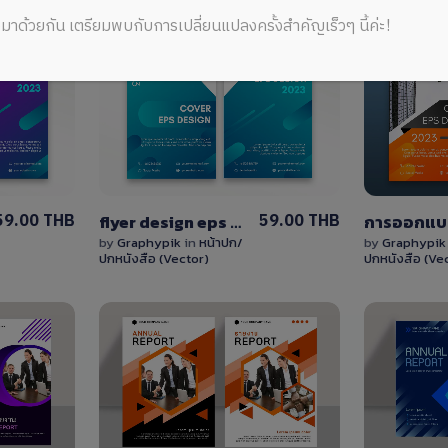
มาด้วยกัน เตรียมพบกับการเปลี่ยนแปลงครั้งสำคัญเร็วๆ นี้ค่ะ!
View
Details
0 Sale
59.00 THB
59.00 THB
flyer design eps หน้าปก/ใบปลิวไฟล์เวกเตอร์ EPS โทนสีน้ำเงิน
by
Graphypik
in
หน้าปก/
by
Graphypi
ปกหนังสือ (Vector)
ปกหนังสือ (Ve
View
Details
4 Sales