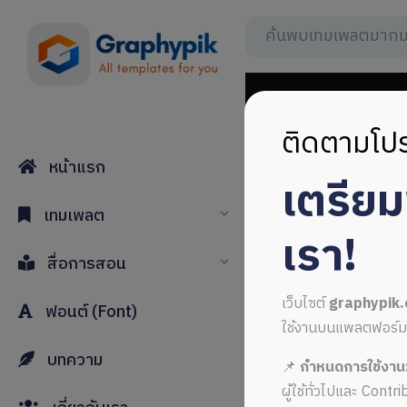
ติดตามโปร
หน้าแรก
เตรีย
new cover
เทมเพลต
เรา!
สื่อการสอน
เว็บไซต์
graphypik
ฟอนต์ (Font)
ใช้งานบนแพลตฟอร์มใหม่
บทความ
📌
กำหนดการใช้งาน
ALL MUSIC FROM ne
ผู้ใช้ทั่วไปและ Cont