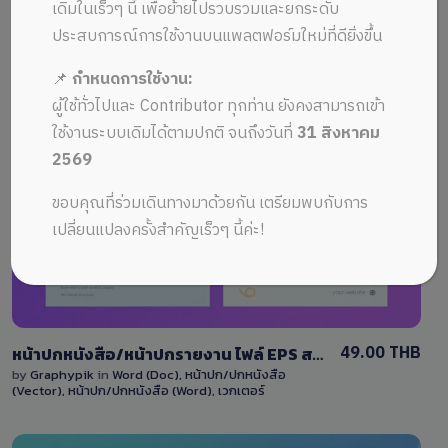
ALL MUSIC FROM illustrator adobe
Recent
เดิมในเร็วๆ นี้ เพื่อย้ายไปรวบรวมและยกระดับ
ประสบการณ์การใช้งานบนแพลตฟอร์มใหม่ที่ดียิ่งขึ้น
📌
กำหนดการใช้งาน:
ผู้ใช้ทั่วไปและ Contributor ทุกท่าน ยังคงสามารถเข้า
ใช้งานระบบเดิมได้ตามปกติ จนถึงวันที่
31 สิงหาคม
2569
View Details
ขอบคุณที่ร่วมเดินทางมาด้วยกัน เตรียมพบกับการ
2 Sales
เปลี่ยนแปลงครั้งสำคัญเร็วๆ นี้ค่ะ!
49.00 THB
หน้าปกหนังสือ/หน้าปกรายงาน ไฟล์ EPS สไตล์เรียบๆ สวยงาม ไฟล์ eps และ ไฟล์ docx สามารถแก้ไขได้ Download report cover
by
Graphypik
in
Word (Doc)
,
หน้าปก/ปกหนังสือ
(Vector)
,
หน้าปก/ปกหนังสือ (Word)
,
เวกเตอร์