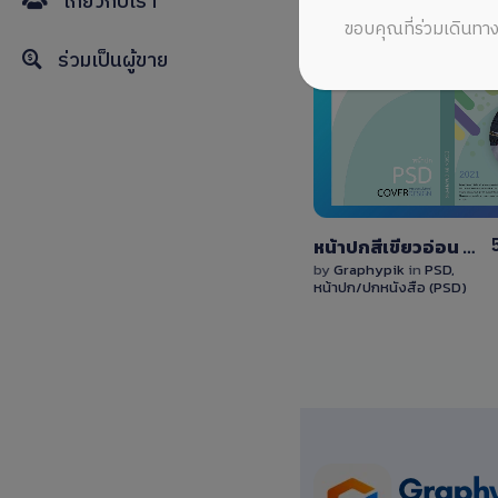
เกี่ยวกับเรา
ขอบคุณที่ร่วมเดินทาง
ร่วมเป็นผู้ขาย
View
Details
1 Sale
หน้าปกสีเขียวอ่อน ดาวน์โหลดไฟล์ PSD สามารถแก้ไขได้ทุกส่วน ด้วย Photoshop, Affinity Photo / Download soft green book cover PSD
by
Graphypik
in
PSD
,
หน้าปก/ปกหนังสือ (PSD)