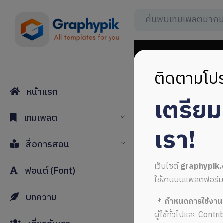
ติดตามโปร
หน้าแรก
เตรีย
flyer psd 
เทมเพลต
เรา!
สื่อการสอน
เว็บไซต์
graphypik
ฟอนต์ (Font)
ใช้งานบนแพลตฟอร์มใหม่
บทความ
📌
กำหนดการใช้งาน
ALL MUSIC FROM fly
ผู้ใช้ทั่วไปและ Cont