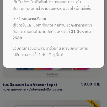
ALL MUSIC FROM DESIGN
Recent
เดิมในเร็วๆ นี้ เพื่อย้ายไปรวบรวมและยกระดับ
ประสบการณ์การใช้งานบนแพลตฟอร์มใหม่ที่ดียิ่งขึ้น
📌
กำหนดการใช้งาน:
ผู้ใช้ทั่วไปและ Contributor ทุกท่าน ยังคงสามารถเข้า
ใช้งานระบบเดิมได้ตามปกติ จนถึงวันที่
31 สิงหาคม
2569
View Details
ขอบคุณที่ร่วมเดินทางมาด้วยกัน เตรียมพบกับการ
0 Sale
เปลี่ยนแปลงครั้งสำคัญเร็วๆ นี้ค่ะ!
59.00 THB
ใบปลิวสวยๆ ไฟล์ Vector (eps)
by
Graphypik
in
หน้าปก/ปกหนังสือ (Vector)