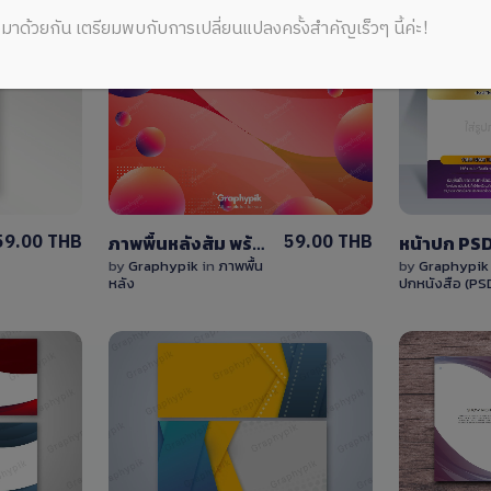
มาด้วยกัน เตรียมพบกับการเปลี่ยนแปลงครั้งสำคัญเร็วๆ นี้ค่ะ!
View
Details
0 Sale
59.00 THB
59.00 THB
ภาพพื้นหลังส้ม พร้อมบับเบิ้ลวงกลมและพื้นที่ใส่ข้อความ / Orange abstract background
by
Graphypik
in
ภาพพื้น
by
Graphypi
หลัง
ปกหนังสือ (PS
View
Details
0 Sale