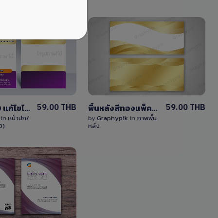
View
View
Details
Details
1 Sale
0 Sale
59.00 THB
59.00 THB
หน้าปก PSD แก้ไขได้ หน้าปกรายงานสวยๆ สีม่วง-สีทอง
พื้นหลังสีทองแพ็คคู่ พร้อมพื้นที่วางข้อความ
k
in
หน้าปก/
by
Graphypik
in
ภาพพื้น
D)
หลัง
View
Details
0 Sale