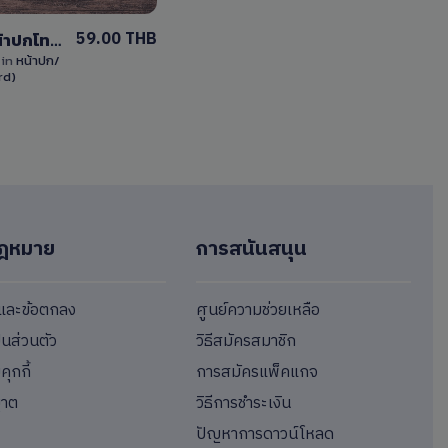
59.00 THB
ออกแบบหน้าปกโทนสีม่วง ไฟล์ Word (docx) แก้ไขได้
k
in
หน้าปก/
rd)
ฎหมาย
การสนันสนุน
ขและข้อตกลง
ศูนย์ความช่วยเหลือ
็นส่วนตัว
วิธีสมัครสมาชิก
ุกกี้
การสมัครแพ็คแกจ
ญาต
วิธีการชำระเงิน
ปัญหาการดาวน์โหลด