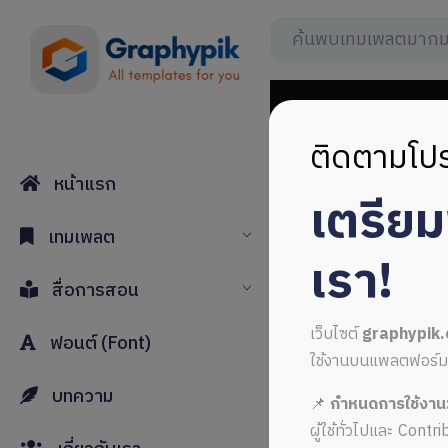
ติดตามโปร
หน้าแรก
เตรีย
copy spac
เทมเพลต
เรา!
สื่อการสอน
เว็บไซต์
graphypik
ฟอนต์ (Font)
ใช้งานบนแพลตฟอร์มใหม่
บทความ
📌
กำหนดการใช้งาน
ALL MUSIC FROM co
ผู้ใช้ทั่วไปและ Cont