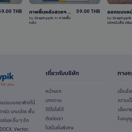
59.00 THB
59.00 THB
ภาพพื้นหลังสวยๆ พร้อมลวดลายทันสมัยและพื้นที่สำหรับใส่ข้อความ
by
Graphypik
in
ภาพพื้น
by
Graphypi
หลัง
ปกหนังสือ (Wo
เกี่ยวกับบริษัท
ทางก
หน้าแรก
เงื่อนไ
บทความ
ความเป
่แบบกราฟิกที่นี่
วีดีโอโลโก้
นโยบายค
การ์ด นามบัตร พื้น
ติดต่อเรา
ใบอนุ
ร์และอื่น ๆ อีก
โปรโมชั่นพิเศษ
DOCX, Vector,