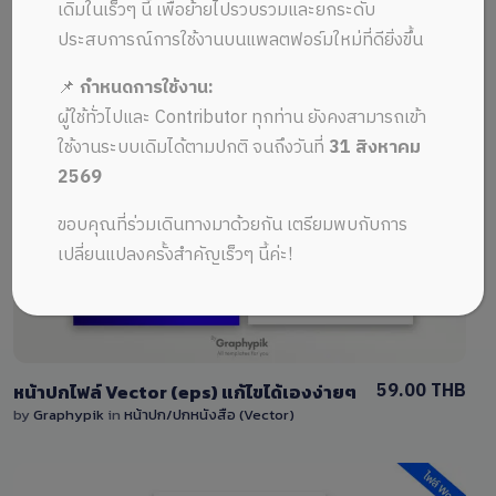
ALL MUSIC FROM background
Recent
เดิมในเร็วๆ นี้ เพื่อย้ายไปรวบรวมและยกระดับ
ประสบการณ์การใช้งานบนแพลตฟอร์มใหม่ที่ดียิ่งขึ้น
📌
กำหนดการใช้งาน:
ผู้ใช้ทั่วไปและ Contributor ทุกท่าน ยังคงสามารถเข้า
ใช้งานระบบเดิมได้ตามปกติ จนถึงวันที่
31 สิงหาคม
2569
View Details
ขอบคุณที่ร่วมเดินทางมาด้วยกัน เตรียมพบกับการ
0 Sale
เปลี่ยนแปลงครั้งสำคัญเร็วๆ นี้ค่ะ!
59.00 THB
หน้าปกไฟล์ Vector (eps) แก้ไขได้เองง่ายๆ
by
Graphypik
in
หน้าปก/ปกหนังสือ (Vector)