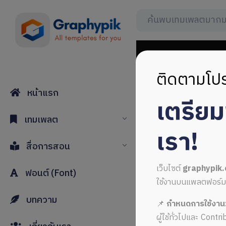
ติดตามโปร
หน้าแรก
เตรีย
annual re
เทมเพลต
เรา!
สื่อการสอน
เว็บไซต์
graphypik
ฟอนต์ (Font)
ใช้งานบนแพลตฟอร์มใหม่
บทความ
📌
กำหนดการใช้งาน
ALL MUSIC FROM ann
ผู้ใช้ทั่วไปและ Cont