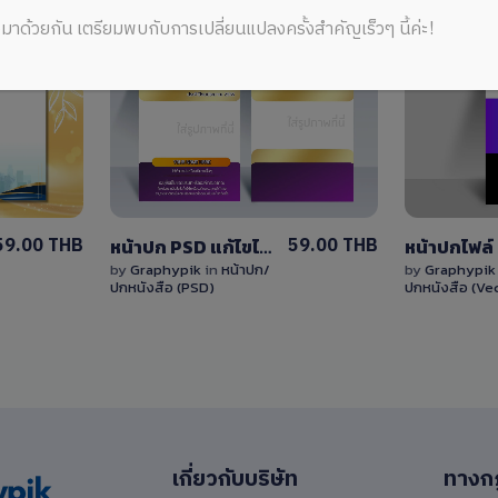
มาด้วยกัน เตรียมพบกับการเปลี่ยนแปลงครั้งสำคัญเร็วๆ นี้ค่ะ!
View
Details
1 Sale
59.00 THB
59.00 THB
หน้าปก PSD แก้ไขได้ หน้าปกรายงานสวยๆ สีม่วง-สีทอง
by
Graphypik
in
หน้าปก/
by
Graphypi
ปกหนังสือ (PSD)
ปกหนังสือ (Ve
เกี่ยวกับบริษัท
ทางก