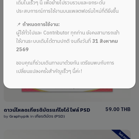
ALL MUSIC FROM ไฟล์เกียตริบัตรสวยๆ
Recent
เดิมในเร็วๆ นี้ เพื่อย้ายไปรวบรวมและยกระดับ
ประสบการณ์การใช้งานบนแพลตฟอร์มใหม่ที่ดียิ่งขึ้น
📌
กำหนดการใช้งาน:
ผู้ใช้ทั่วไปและ Contributor ทุกท่าน ยังคงสามารถเข้า
ใช้งานระบบเดิมได้ตามปกติ จนถึงวันที่
31 สิงหาคม
2569
View Details
ขอบคุณที่ร่วมเดินทางมาด้วยกัน เตรียมพบกับการ
1 Sale
เปลี่ยนแปลงครั้งสำคัญเร็วๆ นี้ค่ะ!
59.00 THB
ดาวน์โหลดเกียรติบัตรแก้ไขได้ ไฟล์ PSD
by
Graphypik
in
เกียรติบัตร (PSD)