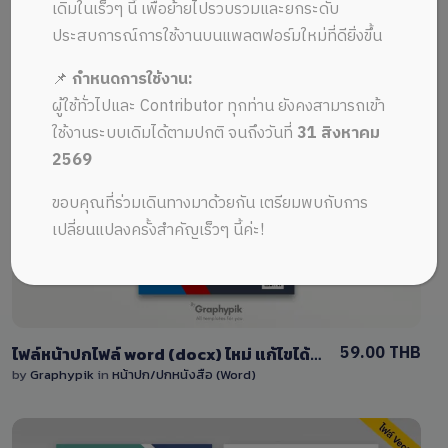
ALL MUSIC FROM ไฟล์หน้าปกสวยๆ
Recent
เดิมในเร็วๆ นี้ เพื่อย้ายไปรวบรวมและยกระดับ
ประสบการณ์การใช้งานบนแพลตฟอร์มใหม่ที่ดียิ่งขึ้น
📌
กำหนดการใช้งาน:
ผู้ใช้ทั่วไปและ Contributor ทุกท่าน ยังคงสามารถเข้า
ใช้งานระบบเดิมได้ตามปกติ จนถึงวันที่
31 สิงหาคม
2569
View Details
ขอบคุณที่ร่วมเดินทางมาด้วยกัน เตรียมพบกับการ
0 Sale
เปลี่ยนแปลงครั้งสำคัญเร็วๆ นี้ค่ะ!
59.00 THB
ไฟล์หน้าปกไฟล์ word (docx) ไหม่ แก้ไขได้ง่ายสำหรับคุณ
by
Graphypik
in
หน้าปก/ปกหนังสือ (Word)