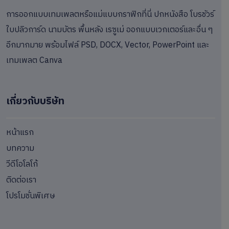
การออกแบบเทมเพลตหรือแม่แบบกราฟิกที่นี่ ปกหนังสือ โบรชัวร์
ใบปลิวการ์ด นามบัตร พื้นหลัง เรซูเม่ ออกแบบเวกเตอร์และอื่น ๆ
อีกมากมาย พร้อมไฟล์ PSD, DOCX, Vector, PowerPoint และ
เทมเพลต Canva
เกี่ยวกับบริษัท
หน้าแรก
บทความ
วีดีโอโลโก้
ติดต่อเรา
โปรโมชั่นพิเศษ