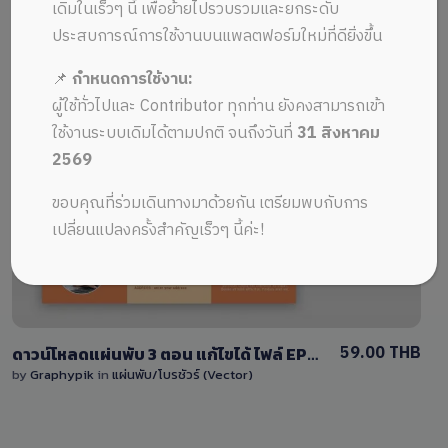
ALL MUSIC FROM ไพล์แม่แบบแผ่นพับ
Recent
เดิมในเร็วๆ นี้ เพื่อย้ายไปรวบรวมและยกระดับ
ประสบการณ์การใช้งานบนแพลตฟอร์มใหม่ที่ดียิ่งขึ้น
📌
กำหนดการใช้งาน:
ผู้ใช้ทั่วไปและ Contributor ทุกท่าน ยังคงสามารถเข้า
ใช้งานระบบเดิมได้ตามปกติ จนถึงวันที่
31 สิงหาคม
2569
View Details
ขอบคุณที่ร่วมเดินทางมาด้วยกัน เตรียมพบกับการ
2 Sales
เปลี่ยนแปลงครั้งสำคัญเร็วๆ นี้ค่ะ!
59.00 THB
ดาวน์โหลดแผ่นพับ 3 ตอน แก้ไขได้ ไฟล์ EPS (Vector) ครบชุด หน้า-หลัง
by
Graphypik
in
แผ่นพับ/โบรชัวร์ (Vector)