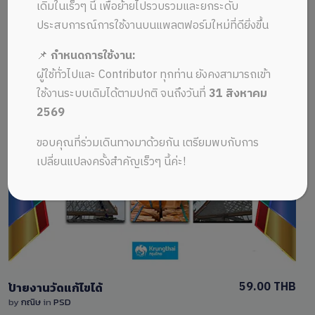
ALL MUSIC FROM โหลดแม่แบบหน้าปก
Recent
เดิมในเร็วๆ นี้ เพื่อย้ายไปรวบรวมและยกระดับ
ประสบการณ์การใช้งานบนแพลตฟอร์มใหม่ที่ดียิ่งขึ้น
📌
กำหนดการใช้งาน:
ผู้ใช้ทั่วไปและ Contributor ทุกท่าน ยังคงสามารถเข้า
ใช้งานระบบเดิมได้ตามปกติ จนถึงวันที่
31 สิงหาคม
2569
View Details
ขอบคุณที่ร่วมเดินทางมาด้วยกัน เตรียมพบกับการ
เปลี่ยนแปลงครั้งสำคัญเร็วๆ นี้ค่ะ!
0 Sale
59.00 THB
ป้ายงานวัดแก้ไขได้
by
กณิษ
in
PSD