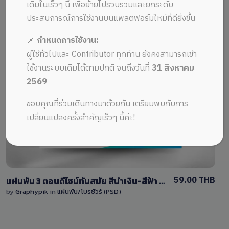
ALL MUSIC FROM โปรไฟล์บริษัท
Recent
เดิมในเร็วๆ นี้ เพื่อย้ายไปรวบรวมและยกระดับ
ประสบการณ์การใช้งานบนแพลตฟอร์มใหม่ที่ดียิ่งขึ้น
📌
กำหนดการใช้งาน:
ผู้ใช้ทั่วไปและ Contributor ทุกท่าน ยังคงสามารถเข้า
ใช้งานระบบเดิมได้ตามปกติ จนถึงวันที่
31 สิงหาคม
2569
View Details
ขอบคุณที่ร่วมเดินทางมาด้วยกัน เตรียมพบกับการ
0 Sale
เปลี่ยนแปลงครั้งสำคัญเร็วๆ นี้ค่ะ!
59.00 THB
แผ่นพับ 3 ตอนดีไซน์ทันสมัย สีน้ำเงิน-สีฟ้า โดดเด่นด้วยลวดลายโค้ง มีพื้นที่สำหรับใส่ข้อความและรูปภาพ
by
Graphypik
in
แผ่นพับ/โบรชัวร์ (PSD)