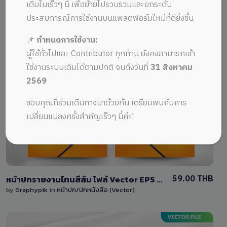
ALL MUSIC FROM โครงสร้าง
Recent
เดิมในเร็วๆ นี้ เพื่อย้ายไปรวบรวมและยกระดับ
ประสบการณ์การใช้งานบนแพลตฟอร์มใหม่ที่ดียิ่งขึ้น
📌
กำหนดการใช้งาน:
ผู้ใช้ทั่วไปและ Contributor ทุกท่าน ยังคงสามารถเข้า
ใช้งานระบบเดิมได้ตามปกติ จนถึงวันที่
31 สิงหาคม
2569
View Details
ขอบคุณที่ร่วมเดินทางมาด้วยกัน เตรียมพบกับการ
0 Sale
เปลี่ยนแปลงครั้งสำคัญเร็วๆ นี้ค่ะ!
59.00 THB
หน้าปกรายงานโทนสีส้ม ไฟล์ Vector EPS การออกแบบผสมผสานเส้นทแยงมุมและเอฟเฟกต์การไล่ระดับสี
by
Graphypik
in
หน้าปก/ปกหนังสือ (Vector)