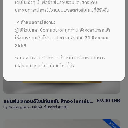
ALL MUSIC FROM แผ่นพับ 3 ตอน
Recent
เดิมในเร็วๆ นี้ เพื่อย้ายไปรวบรวมและยกระดับ
ประสบการณ์การใช้งานบนแพลตฟอร์มใหม่ที่ดียิ่งขึ้น
📌
กำหนดการใช้งาน:
ผู้ใช้ทั่วไปและ Contributor ทุกท่าน ยังคงสามารถเข้า
ใช้งานระบบเดิมได้ตามปกติ จนถึงวันที่
31 สิงหาคม
2569
View Details
ขอบคุณที่ร่วมเดินทางมาด้วยกัน เตรียมพบกับการ
0 Sale
เปลี่ยนแปลงครั้งสำคัญเร็วๆ นี้ค่ะ!
59.00 THB
แผ่นพับ 3 ตอนดีไซน์ทันสมัย สีทอง โดดเด่นด้วยลวดลายโค้ง มีพื้นที่สำหรับใส่ข้อความและรูปภาพ
by
Graphypik
in
แผ่นพับ/โบรชัวร์ (PSD)