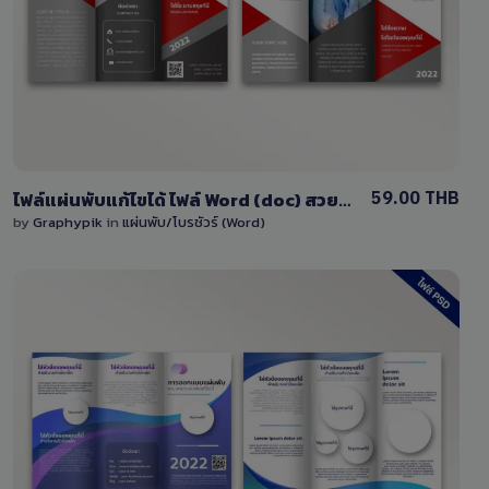
1 Sale
59.00 THB
ไฟล์แผ่นพับแก้ไขได้ ไฟล์ Word (doc) สวยๆ สีแดง-ดำ พร้อมหน้า-หลัง
by
Graphypik
in
แผ่นพับ/โบรชัวร์ (Word)
View Details
1 Sale