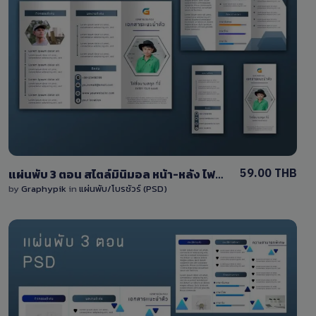
View Details
2 Sales
59.00 THB
แผ่นพับ 3 ตอน สไตล์มินิมอล หน้า-หลัง ไฟล์ PSD แก้ไขได้เอง
by
Graphypik
in
แผ่นพับ/โบรชัวร์ (PSD)
View Details