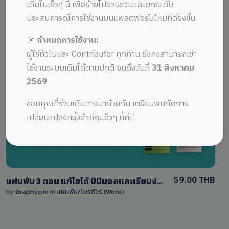
ALL MUSIC FROM แผ่นพับสีสดใส
Recent
เดิมในเร็วๆ นี้ เพื่อย้ายไปรวบรวมและยกระดับ
ประสบการณ์การใช้งานบนแพลตฟอร์มใหม่ที่ดียิ่งขึ้น
📌
กำหนดการใช้งาน:
ผู้ใช้ทั่วไปและ Contributor ทุกท่าน ยังคงสามารถเข้า
ใช้งานระบบเดิมได้ตามปกติ จนถึงวันที่
31 สิงหาคม
2569
View Details
ขอบคุณที่ร่วมเดินทางมาด้วยกัน เตรียมพบกับการ
1 Sale
เปลี่ยนแปลงครั้งสำคัญเร็วๆ นี้ค่ะ!
59.00 THB
แผ่นพับ 3 ตอน แก้ไขได้ มินิมอลและเรียบง่าย ไฟล์ Word (docx) ด้านหน้าและหลัง
by
Graphypik
in
แผ่นพับ/โบรชัวร์ (Word)