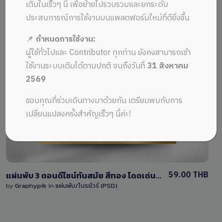
ALL MUSIC FROM แผ่นพับการตลาด
Recent
เดิมในเร็วๆ นี้ เพื่อย้ายไปรวบรวมและยกระดับ
ประสบการณ์การใช้งานบนแพลตฟอร์มใหม่ที่ดียิ่งขึ้น
📌
กำหนดการใช้งาน:
ผู้ใช้ทั่วไปและ Contributor ทุกท่าน ยังคงสามารถเข้า
ใช้งานระบบเดิมได้ตามปกติ จนถึงวันที่
31 สิงหาคม
2569
View Details
ขอบคุณที่ร่วมเดินทางมาด้วยกัน เตรียมพบกับการ
0 Sale
เปลี่ยนแปลงครั้งสำคัญเร็วๆ นี้ค่ะ!
59.00 THB
แผ่นพับ 3 ตอนดีไซน์ทันสมัย สีทอง โดดเด่นด้วยลวดลายโค้ง มีพื้นที่สำหรับใส่ข้อความและรูปภาพ
by
Graphypik
in
แผ่นพับ/โบรชัวร์ (PSD)