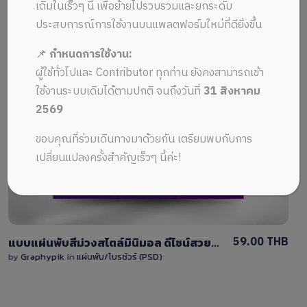
ALL MUSIC FROM แบรนด์ดิ้งองค์กร
Recent
เดิมในเร็วๆ นี้ เพื่อย้ายไปรวบรวมและยกระดับ
ประสบการณ์การใช้งานบนแพลตฟอร์มใหม่ที่ดียิ่งขึ้น
📌
กำหนดการใช้งาน:
ผู้ใช้ทั่วไปและ Contributor ทุกท่าน ยังคงสามารถเข้า
ใช้งานระบบเดิมได้ตามปกติ จนถึงวันที่
31 สิงหาคม
2569
View Details
ขอบคุณที่ร่วมเดินทางมาด้วยกัน เตรียมพบกับการ
0 Sale
เปลี่ยนแปลงครั้งสำคัญเร็วๆ นี้ค่ะ!
59.00 THB
แบบแผ่นพับสีม่วงสไตล์มินิมอล ดีไซน์สวยงาม ตกแต่งด้วยลายเส้นโค้งทันสมัย มีพื้นที่วางภาพทรงกลม
by
Graphypik
in
แผ่นพับ/โบรชัวร์ (PSD)