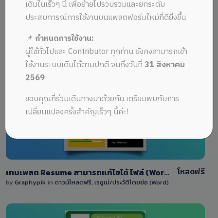
ALL MUSIC FROM เอกสารสมัครงาน
Recent
เดิมในเร็วๆ นี้ เพื่อย้ายไปรวบรวมและยกระดับ
ประสบการณ์การใช้งานบนแพลตฟอร์มใหม่ที่ดียิ่งขึ้น
📌
กำหนดการใช้งาน:
ผู้ใช้ทั่วไปและ Contributor ทุกท่าน ยังคงสามารถเข้า
ใช้งานระบบเดิมได้ตามปกติ จนถึงวันที่
31 สิงหาคม
2569
View Details
ขอบคุณที่ร่วมเดินทางมาด้วยกัน เตรียมพบกับการ
55
เปลี่ยนแปลงครั้งสำคัญเร็วๆ นี้ค่ะ!
โหลดฟรี
เทมเพลต Resume สามารถแก้ไขได้ ไฟล์ (Word) docx โทนสีหลากหลาย
by
Graphypik
in
ดาวน์โหลดฟรี
,
เรซูเม่/ประวัติโดยย่อ (Word)