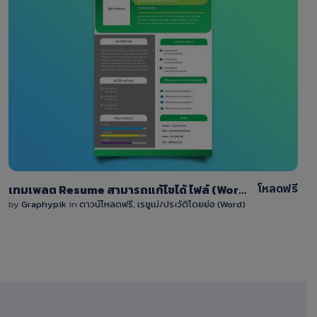
View Details
75
โหลดฟรี
เทมเพลต Resume สามารถแก้ไขได้ ไฟล์ (Word) docx
by
Graphypik
in
ดาวน์โหลดฟรี
,
เรซูเม่/ประวัติโดยย่อ (Word)