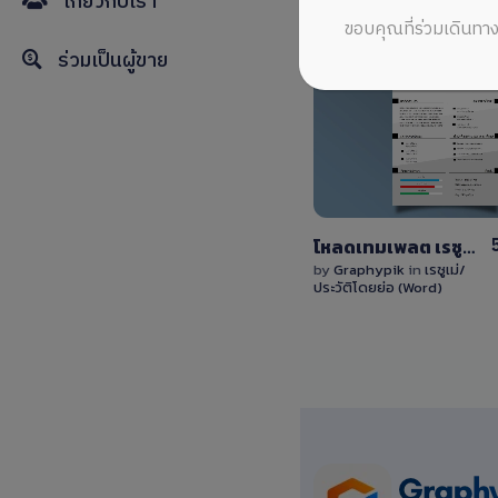
เกี่ยวกับเรา
ขอบคุณที่ร่วมเดินทาง
ร่วมเป็นผู้ขาย
View
Details
1 Sale
โหลดเทมเพลต เรซูเม่ สามารถแก้ไขได้ ไฟล์ (Word) docx
by
Graphypik
in
เรซูเม่/
ประวัติโดยย่อ (Word)