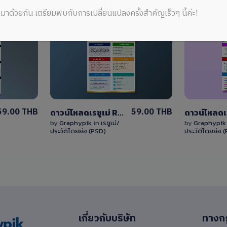
มาด้วยกัน เตรียมพบกับการเปลี่ยนแปลงครั้งสำคัญเร็วๆ นี้ค่ะ!
View
Details
1 Sale
59.00 THB
59.00 THB
ดาวน์โหลดเรซูเม่ Resume เอกสารแนะนำตนเอง ไฟล์ PSD แก้ไขได้
by
Graphypik
in
เรซูเม่/
by
Graphypi
ประวัติโดยย่อ (PSD)
ประวัติโดยย่อ 
เกี่ยวกับบริษัท
ทางก