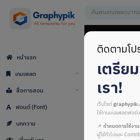
ติดตามโปร
หน้าแรก
เตรีย
เอกสารปร
เทมเพลต
เรา!
สื่อการสอน
เว็บไซต์
graphypik
ฟอนต์ (Font)
ใช้งานบนแพลตฟอร์มใหม่
บทความ
📌
กำหนดการใช้งาน
ALL MUSIC FROM เอ
ผู้ใช้ทั่วไปและ Cont