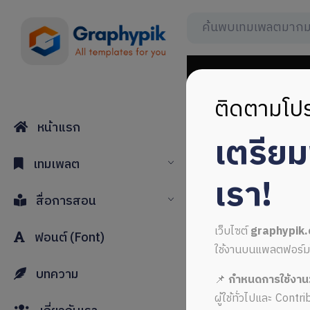
ติดตามโปร
หน้าแรก
เตรีย
เวกเตอร์ไฟ
เทมเพลต
เรา!
สื่อการสอน
เว็บไซต์
graphypik
ฟอนต์ (Font)
ใช้งานบนแพลตฟอร์มใหม่
บทความ
📌
กำหนดการใช้งาน
ALL MUSIC FROM เวกเ
ผู้ใช้ทั่วไปและ Cont