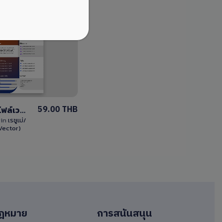
View
Details
0 Sale
59.00 THB
โหลดเรซูเม่ไฟล์เวกเตอร์ EPS แก้ไขได้
k
in
เรซูเม่/
(Vector)
ฎหมาย
การสนันสนุน