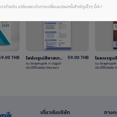
มาด้วยกัน เตรียมพบกับการเปลี่ยนแปลงครั้งสำคัญเร็วๆ นี้ค่ะ!
View
Details
0 Sale
59.00 THB
59.00 THB
ไฟล์เรซูเม่สีพาสเทลน้ำเงิน สามารถแก้ไขได้ไฟล์ EPS
by
Graphypik
in
เรซูเม่/
by
Graphypi
ประวัติโดยย่อ (Vector)
ประวัติโดยย่อ 
เกี่ยวกับบริษัท
ทางก