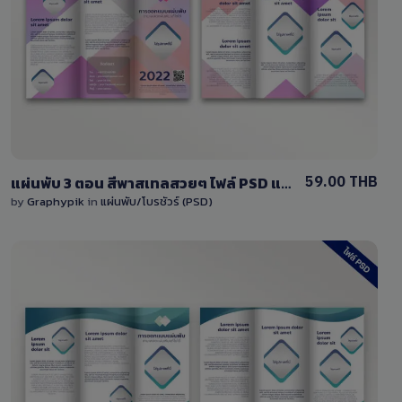
View Details
5 Sales
59.00 THB
แผ่นพับ 3 ตอน สีพาสเทลสวยๆ ไฟล์ PSD แก้ไขได้เองง่ายๆ
by
Graphypik
in
แผ่นพับ/โบรชัวร์ (PSD)
View Details
0 Sale