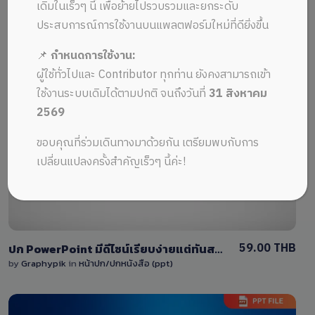
ALL MUSIC FROM เรียบง่าย
Recent
เดิมในเร็วๆ นี้ เพื่อย้ายไปรวบรวมและยกระดับ
ประสบการณ์การใช้งานบนแพลตฟอร์มใหม่ที่ดียิ่งขึ้น
📌
กำหนดการใช้งาน:
ผู้ใช้ทั่วไปและ Contributor ทุกท่าน ยังคงสามารถเข้า
ใช้งานระบบเดิมได้ตามปกติ จนถึงวันที่
31 สิงหาคม
2569
View Details
ขอบคุณที่ร่วมเดินทางมาด้วยกัน เตรียมพบกับการ
0 Sale
เปลี่ยนแปลงครั้งสำคัญเร็วๆ นี้ค่ะ!
59.00 THB
ปก PowerPoint มีดีไซน์เรียบง่ายแต่ทันสมัย พร้อมสีสันหลากหลายและปรับแต่งได้ตามต้องการ โดยออกแบบให้ดูเป็นทางการ
by
Graphypik
in
หน้าปก/ปกหนังสือ (ppt)