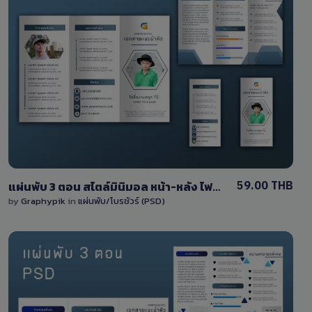
View Details
2 Sales
59.00 THB
แผ่นพับ 3 ตอน สไตล์มินิมอล หน้า-หลัง ไฟล์ PSD แก้ไขได้เอง
by
Graphypik
in
แผ่นพับ/โบรชัวร์ (PSD)
View Details