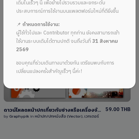
ALL MUSIC FROM เครื่องยนต์
Recent
เดิมในเร็วๆ นี้ เพื่อย้ายไปรวบรวมและยกระดับ
ประสบการณ์การใช้งานบนแพลตฟอร์มใหม่ที่ดียิ่งขึ้น
📌
กำหนดการใช้งาน:
ผู้ใช้ทั่วไปและ Contributor ทุกท่าน ยังคงสามารถเข้า
ใช้งานระบบเดิมได้ตามปกติ จนถึงวันที่
31 สิงหาคม
2569
View Details
ขอบคุณที่ร่วมเดินทางมาด้วยกัน เตรียมพบกับการ
1 Sale
เปลี่ยนแปลงครั้งสำคัญเร็วๆ นี้ค่ะ!
59.00 THB
ดาวน์โหลดหน้าปกเกี่ยวกับช่างหรือเครื่องจักร สามารถแก้ไขได้ ไฟล์เวกเตอร์ EPS
by
Graphypik
in
หน้าปก/ปกหนังสือ (Vector)
,
เวกเตอร์