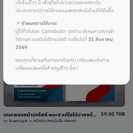
ALL MUSIC FROM ออกแบบหน้าปก
Recent
เดิมในเร็วๆ นี้ เพื่อย้ายไปรวบรวมและยกระดับ
รายงาน
ประสบการณ์การใช้งานบนแพลตฟอร์มใหม่ที่ดียิ่งขึ้น
📌
กำหนดการใช้งาน:
ผู้ใช้ทั่วไปและ Contributor ทุกท่าน ยังคงสามารถเข้า
ใช้งานระบบเดิมได้ตามปกติ จนถึงวันที่
31 สิงหาคม
2569
View Details
ขอบคุณที่ร่วมเดินทางมาด้วยกัน เตรียมพบกับการ
เปลี่ยนแปลงครั้งสำคัญเร็วๆ นี้ค่ะ!
0 Sale
59.00 THB
เทมเพลตหน้าปกไฟล์ word แก้ไขได้ง่ายพร้อมพื้นที่ใส่เนื้อหา โทนสีแดง-น้ำเงิน
by
Graphypik
in
หน้าปก/ปกหนังสือ (Word)