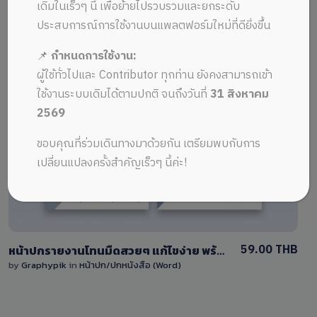
ALL MUSIC FROM หน้าปก SAR doc
Recent
เดิมในเร็วๆ นี้ เพื่อย้ายไปรวบรวมและยกระดับ
ประสบการณ์การใช้งานบนแพลตฟอร์มใหม่ที่ดียิ่งขึ้น
📌
กำหนดการใช้งาน:
ผู้ใช้ทั่วไปและ Contributor ทุกท่าน ยังคงสามารถเข้า
ใช้งานระบบเดิมได้ตามปกติ จนถึงวันที่
31 สิงหาคม
2569
View Details
ขอบคุณที่ร่วมเดินทางมาด้วยกัน เตรียมพบกับการ
4 Sales
เปลี่ยนแปลงครั้งสำคัญเร็วๆ นี้ค่ะ!
59.00 THB
หน้าปกรายงานโทนมืดสวยๆ แก้ไขง่าย พร้อมพื้นที่วางรูปภาพ
by
Graphypik
in
หน้าปก/ปกหนังสือ (Word)