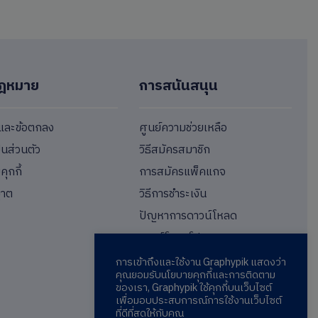
ฎหมาย
การสนันสนุน
ขและข้อตกลง
ศูนย์ความช่วยเหลือ
็นส่วนตัว
วิธีสมัครสมาชิก
ุกกี้
การสมัครแพ็คแกจ
ญาต
วิธีการชำระเงิน
ปัญหาการดาวน์โหลด
ดาวน์โหลดโปรแกรม
การเข้าถึงและใช้งาน Graphypik แสดงว่า
คุณยอมรับนโยบายคุกกี้และการติดตาม
ของเรา, Graphypik ใช้คุกกี้บนเว็บไซต์
เพื่อมอบประสบการณ์การใช้งานเว็บไซต์
ที่ดีที่สุดให้กับคุณ