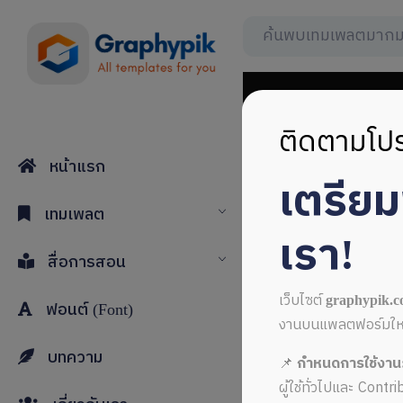
ติดตามโปร
หน้าแรก
เตรีย
หน้าปก do
เทมเพลต
เรา!
สื่อการสอน
เว็บไซต์
graphypik.
ฟอนต์ (Font)
งานบนแพลตฟอร์มใหม่ที
บทความ
📌
กำหนดการใช้งาน
ผู้ใช้ทั่วไปและ Cont
ALL MUSIC FROM หน