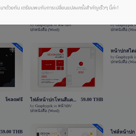
มาด้วยกัน เตรียมพบกับการเปลี่ยนแปลงครั้งสำคัญเร็วๆ นี้ค่ะ!
ไฟล์หน้าปกรายงานผลการปฏิบัติงาน PA แก้ไขได้ไฟล์ word (doc) สีเขียวน่ารัก
View Details
59.00 THB
59.00 THB
by
Graphypik
in
หน้าปก/
by
Graphypik
i
ปกหนังสือ (Word)
ปกหนังสือ (Wor
1 Sale
by
Graphypik
i
View Details
ปกหนังสือ (Wor
0 Sale
ไฟล์หน้าปกโทนสีแดงแบบเรียบง่าย สามารถแก้ไขได้ไฟล์ word (doc)
โหลดฟรี
59.00 THB
by
Graphypik
in
หน้าปก/
ปกหนังสือ (Word)
59.00 THB