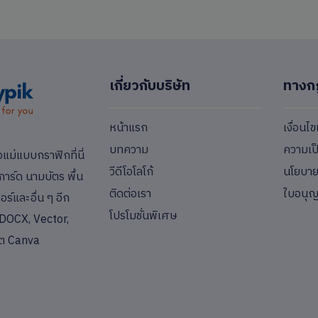
เกี่ยวกับบริษัท
ทางก
หน้าแรก
เงื่อนไ
บทความ
ความเป
่แบบกราฟิกที่นี่
วีดีโอโลโก้
นโยบายค
การ์ด นามบัตร พื้น
ติดต่อเรา
ใบอนุ
ร์และอื่น ๆ อีก
โปรโมชั่นพิเศษ
DOCX, Vector,
ต Canva