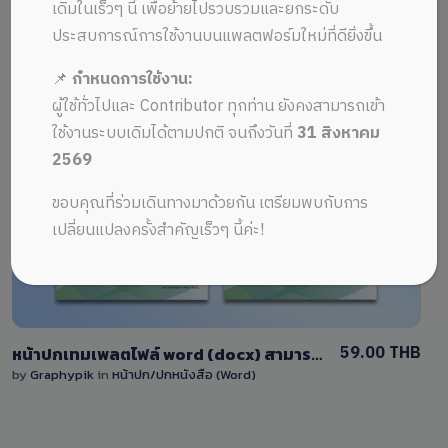
ALL MUSIC FROM หน้าปก doc ไฟล์
Recent
เดิมในเร็วๆ นี้ เพื่อย้ายไปรวบรวมและยกระดับ
ประสบการณ์การใช้งานบนแพลตฟอร์มใหม่ที่ดียิ่งขึ้น
📌
กำหนดการใช้งาน:
ผู้ใช้ทั่วไปและ Contributor ทุกท่าน ยังคงสามารถเข้า
ใช้งานระบบเดิมได้ตามปกติ จนถึงวันที่
31 สิงหาคม
2569
View Details
ขอบคุณที่ร่วมเดินทางมาด้วยกัน เตรียมพบกับการ
5 Sales
เปลี่ยนแปลงครั้งสำคัญเร็วๆ นี้ค่ะ!
59.00 THB
หน้าปกเทมเพลตไฟล์ word (docx) สามารถแก้ไขได้ โทนสีเขียว
by
Graphypik
in
หน้าปก/ปกหนังสือ (Word)