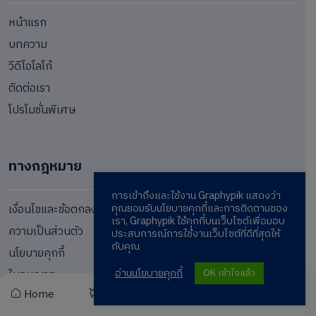
หน้าแรก
บทความ
วีดีโอโลโก้
ติดต่อเรา
โปรโมชั่นพิเศษ
ทางกฎหมาย
การเข้าถึงและใช้งาน Graphypik แสดงว่า
คุณยอมรับนโยบายคุกกี้และการติดตามของ
เงื่อนไขและข้อตกลง
เรา, Graphypik ใช้คุกกี้บนเว็บไซต์เพื่อมอบ
ความเป็นส่วนตัว
ประสบการณ์การใช้งานเว็บไซต์ที่ดีที่สุดให้
กับคุณ
นโยบายคุกกี้
อ่านนโยบายคุกกี้
OK เข้าใจแล้ว
ใบอนุญาต
Home
Cart
Wishlist
Account