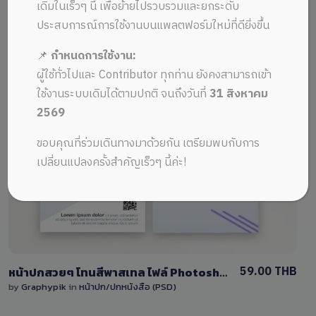
ALL MUSIC FROM หน้าปกไฟล์
Recent
เดิมในเร็วๆ นี้ เพื่อย้ายไปรวบรวมและยกระดับ
Photoshop
ประสบการณ์การใช้งานบนแพลตฟอร์มใหม่ที่ดียิ่งขึ้น
📌
กำหนดการใช้งาน:
ผู้ใช้ทั่วไปและ Contributor ทุกท่าน ยังคงสามารถเข้า
ใช้งานระบบเดิมได้ตามปกติ จนถึงวันที่
31 สิงหาคม
2569
View Details
ขอบคุณที่ร่วมเดินทางมาด้วยกัน เตรียมพบกับการ
เปลี่ยนแปลงครั้งสำคัญเร็วๆ นี้ค่ะ!
2 Sales
59.00 THB
หน้าปกสวยๆ โทนสีพาสเทล ไฟล์ Photoshop แก้ไขได้
by
Graphypik
in
หน้าปก/ปกหนังสือ (PSD)