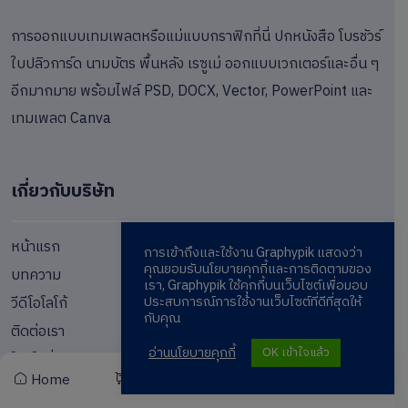
การออกแบบเทมเพลตหรือแม่แบบกราฟิกที่นี่ ปกหนังสือ โบรชัวร์
ใบปลิวการ์ด นามบัตร พื้นหลัง เรซูเม่ ออกแบบเวกเตอร์และอื่น ๆ
อีกมากมาย พร้อมไฟล์ PSD, DOCX, Vector, PowerPoint และ
เทมเพลต Canva
เกี่ยวกับบริษัท
หน้าแรก
การเข้าถึงและใช้งาน Graphypik แสดงว่า
คุณยอมรับนโยบายคุกกี้และการติดตามของ
บทความ
เรา, Graphypik ใช้คุกกี้บนเว็บไซต์เพื่อมอบ
วีดีโอโลโก้
ประสบการณ์การใช้งานเว็บไซต์ที่ดีที่สุดให้
กับคุณ
ติดต่อเรา
อ่านนโยบายคุกกี้
OK เข้าใจแล้ว
โปรโมชั่นพิเศษ
Home
Cart
Wishlist
Account