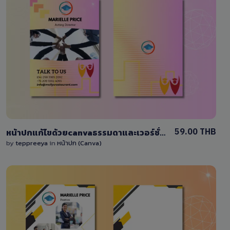
View Details
0 Sale
59.00 THB
หน้าปกแก้ไขด้วยcanvaธรรมดาและเวอร์ชั่นพรีเมี่ยม
by
teppreeya
in
หน้าปก (Canva)
View Details