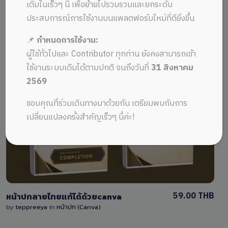
ALL MUSIC FROM หน้าปกแก้ไข
Recent
เดิมในเร็วๆ นี้ เพื่อย้ายไปรวบรวมและยกระดับ
ด้วยCanva
ประสบการณ์การใช้งานบนแพลตฟอร์มใหม่ที่ดียิ่งขึ้น
📌
กำหนดการใช้งาน:
ผู้ใช้ทั่วไปและ Contributor ทุกท่าน ยังคงสามารถเข้า
ใช้งานระบบเดิมได้ตามปกติ จนถึงวันที่
31 สิงหาคม
2569
View Details
ขอบคุณที่ร่วมเดินทางมาด้วยกัน เตรียมพบกับการ
เปลี่ยนแปลงครั้งสำคัญเร็วๆ นี้ค่ะ!
0 Sale
59.00 THB
หน้าปกลายไทยแก้ได้ด้วยcanva
by
teppreeya
in
หน้าปก (Canva)