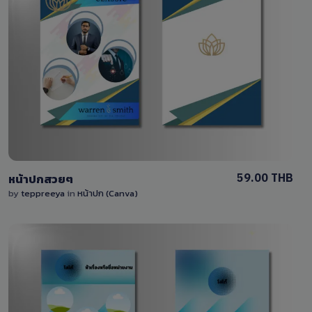
View Details
0 Sale
59.00 THB
หน้าปกสวยๆ
by
teppreeya
in
หน้าปก (Canva)
View Details