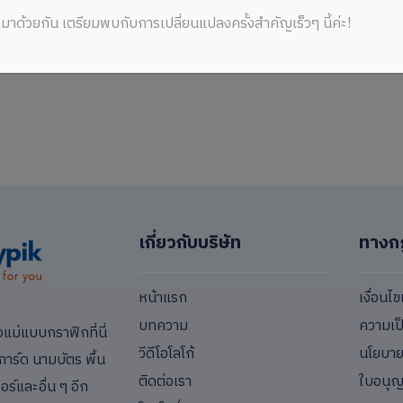
มาด้วยกัน เตรียมพบกับการเปลี่ยนแปลงครั้งสำคัญเร็วๆ นี้ค่ะ!
59.00 THB
เกี่ยวกับบริษัท
ทางก
หน้าแรก
เงื่อนไ
บทความ
ความเป
่แบบกราฟิกที่นี่
วีดีโอโลโก้
นโยบายค
การ์ด นามบัตร พื้น
ติดต่อเรา
ใบอนุ
ร์และอื่น ๆ อีก