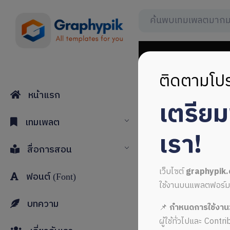
ติดตามโปร
หน้าแรก
เตรีย
หน้าปกสีส
เทมเพลต
เรา!
สื่อการสอน
เว็บไซต์
graphypik
ฟอนต์ (Font)
ใช้งานบนแพลตฟอร์มใหม่
บทความ
📌
กำหนดการใช้งาน
ALL MUSIC FROM หน้
ผู้ใช้ทั่วไปและ Cont