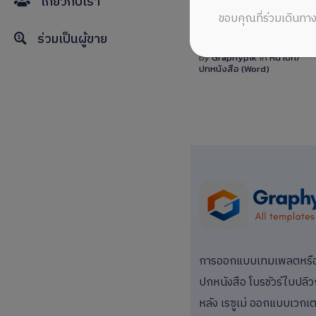
เกี่ยวกับเรา
ขอบคุณที่ร่วมเดินทาง
ร่วมเป็นผู้ขาย
View
ไฟล์หน้าปกสวยๆ แก้ไขได้ไฟล์ Word โทนสีสดใส
Details
by
Graphypik
in
หน้าปก/
ปกหนังสือ (Word)
3 Sales
การออกแบบเทมเพลตหรือแม
ปกหนังสือ โบรชัวร์ใบปลิว
หลัง เรซูเม่ ออกแบบเวกเตอ